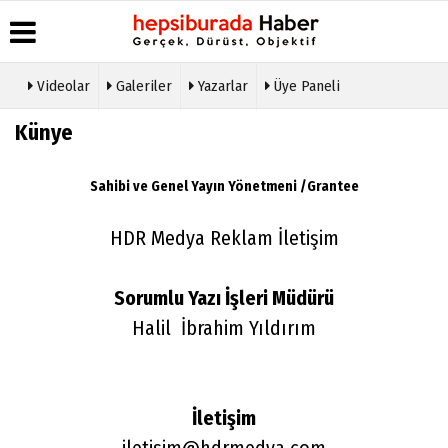
Videolar
Galeriler
Yazarlar
Üye Paneli
Üye Paneli
Hava
Köşe
Künye
Künye
Durumu
Yazarları
Haber
İletişim
Arşivi
Gazete
Video
Çerez
Manşetleri
Galeri
Sahibi ve Genel Yayın Yönetmeni /Grantee
Gazete
Politikası
Arşivi
Anketler
Foto
Gizlilik
Galeri
HDR Medya Reklam İletişim
Günün
Biyografiler
İlkeleri
Haberleri
Etkinlikler
Sorumlu Yazı İşleri Müdürü
Halil İbrahim Yıldırım
İletişim