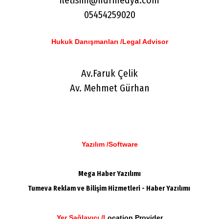
iletisim@hdrmedya.com
05454259020
Hukuk Danışmanları /Legal Advisor
Av.Faruk Çelik
Av. Mehmet Gürhan
Yazılım /S
oftware
Mega Haber Yazılımı
Tumeva Reklam ve Bilişim Hizmetleri - Haber Yazılımı
Yer Sağlayıcı /L
ocation Provider