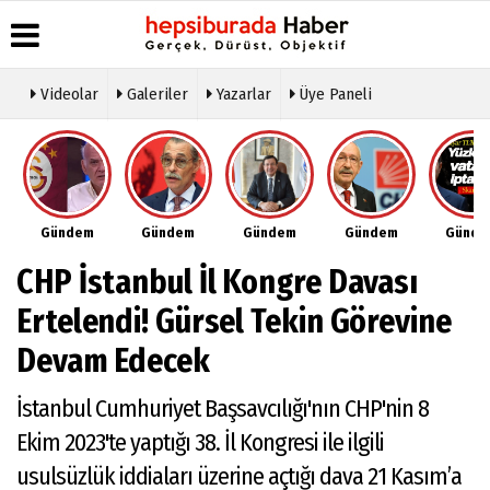
Videolar
Galeriler
Yazarlar
Üye Paneli
Üye Paneli
Hava
Köşe
Künye
Durumu
Yazarları
Haber
İletişim
Arşivi
Gazete
Video
Çerez
Manşetleri
Galeri
Gazete
Politikası
Gündem
Gündem
Gündem
Gündem
Günd
Arşivi
Anketler
Foto
Gizlilik
Galeri
Günün
Biyografiler
İlkeleri
CHP İstanbul İl Kongre Davası
Haberleri
Etkinlikler
Ertelendi! Gürsel Tekin Görevine
Devam Edecek
İstanbul Cumhuriyet Başsavcılığı'nın CHP'nin 8
Ekim 2023'te yaptığı 38. İl Kongresi ile ilgili
usulsüzlük iddiaları üzerine açtığı dava 21 Kasım’a