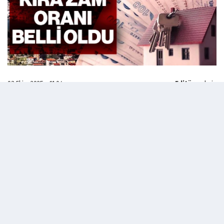
03 Ekim 2025 - 11:04
Editör:
admin
Türkiye İstatistik Kurumu’nun (TÜİK) eylül ayına
ilişkin enflasyon verilerini paylaşmasının
ardından, kira artışlarında esas alınan 12 aylık
enflasyon ortalaması da belli oldu. Hesaplamaya
göre ekim ayında kira sözleşmesi yenilenecek
kiracılar için uygulanabilecek en yüksek zam
oranı yüzde 38,36 olacak.
YÜZDE 25 SINIRI KALKMIŞTI