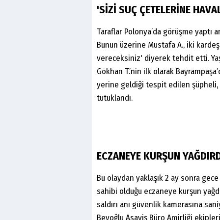
'SİZİ SUÇ ÇETELERİNE HAVAL
Taraflar Polonya’da görüşme yaptı an
Bunun üzerine Mustafa A., iki kardeşi
vereceksiniz' diyerek tehdit etti. 
Gökhan T.’nin ilk olarak Bayrampaşa’d
yerine geldiği tespit edilen şüpheli
tutuklandı.
ECZANEYE KURŞUN YAĞDIRD
Bu olaydan yaklaşık 2 ay sonra gece 
sahibi olduğu eczaneye kurşun yağdı
saldırı anı güvenlik kamerasına sani
Beyoğlu Asayiş Büro Amirliği ekipleri