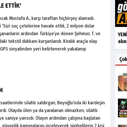
E ETTİK'
cak Mustafa A., karşı taraftan hiçbirşey alamadı.
 'Sizi suç çetelerine havale ettik, 2 milyon dolar
Yaşananların ardından Türkiye’ye dönen Şehmus T. ve
YENİ
aki tekstil dükkanı kurşunlandı. Kiralık araçla olay
alın
, GPS sinyalinden yeri belirlenerek yakalanıp
Ço
I
saatlerinde silahlı saldırgan, Beyoğlu’nda iki kardeşin
rdı. Olayda ölen ya da yaralanan olmazken, silahlı
ye saniye yansıdı. Olayın ardından çalışma başlatan
, güvenlik kameralarını inceleyerek şüphelilerin 2 kişi