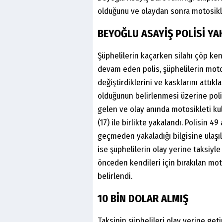
olduğunu ve olaydan sonra motosiklet
BEYOĞLU ASAYİŞ POLİSİ YA
Şüphelilerin kaçarken silahı çöp kena
devam eden polis, şüphelilerin motos
değiştirdiklerini ve kasklarını attıkl
olduğunun belirlenmesi üzerine poli
gelen ve olay anında motosikleti ku
(17) ile birlikte yakalandı. Polisin 4
geçmeden yakaladığı bilgisine ulaşıl
ise şüphelilerin olay yerine taksiyle
önceden kendileri için bırakılan motos
belirlendi.
10 BİN DOLAR ALMIŞ
Taksinin şüphelileri olay yerine get