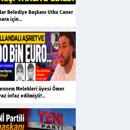
ılar Belediye Başkanı Utku Caner
ara için...
ennem Melekleri üyesi Ömer
az infaz edilmişti!...