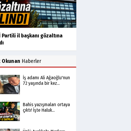
 Partili il başkanı gözaltına
dı
k Okunan
Haberler
İş adamı Ali Ağaoğlu'nun
72 yaşında bir kez...
Bahis yazışmaları ortaya
çıktı! İşte Haluk...