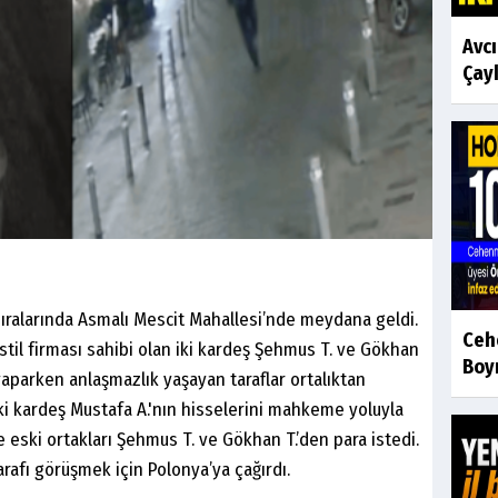
Avc
Çayk
sıralarında Asmalı Mescit Mahallesi’nde meydana geldi.
Ceh
stil firması sahibi olan iki kardeş Şehmus T. ve Gökhan
Boyr
 yaparken anlaşmazlık yaşayan taraflar ortalıktan
iki kardeş Mustafa A.'nın hisselerini mahkeme yoluyla
e eski ortakları Şehmus T. ve Gökhan T.’den para istedi.
arafı görüşmek için Polonya’ya çağırdı.