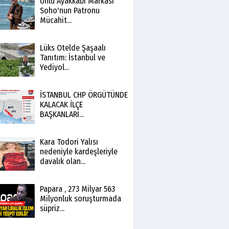
Ünlü Ayakkabı Markası
Soho'nun Patronu
Mücahit...
Lüks Otelde Şaşaalı
Tanıtım: İstanbul ve
Yediyol...
İSTANBUL CHP ÖRGÜTÜNDE
KALACAK İLÇE
BAŞKANLARI...
Kara Todori Yalısı
nedeniyle kardeşleriyle
davalık olan...
Papara , 273 Milyar 563
Milyonluk soruşturmada
süpriz...