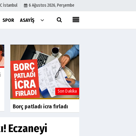
C İstanbul
6 Ağustos 2026, Perşembe
SPOR
ASAYIŞ
Künye
İletişim
Çerez Politikası
Gizlilik İlkeleri
i
a
Son Dakika
S
Uslu Group'tan Fina
Yeniden Yapılandır
başvurusu
Borç patladı icra fırladı
ı! Eczaneyi