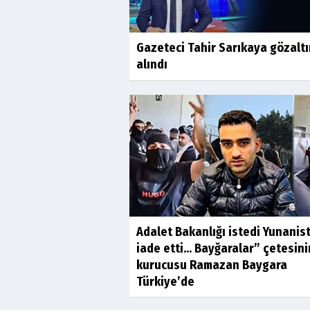
Gazeteci Tahir Sarıkaya gözalt
alındı
Adalet Bakanlığı istedi Yunanis
iade etti... Bayğaralar” çetesini
kurucusu Ramazan Baygara
Türkiye’de