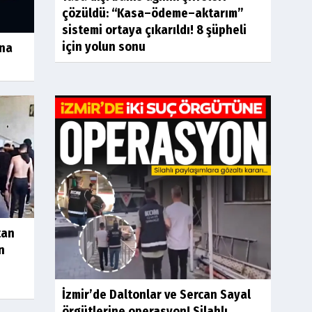
çözüldü: “Kasa–ödeme–aktarım”
sistemi ortaya çıkarıldı! 8 şüpheli
için yolun sonu
ına
tan
n
İzmir’de Daltonlar ve Sercan Sayal
örgütlerine operasyon! Silahlı