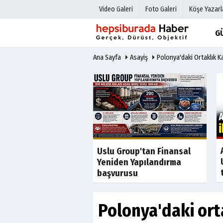
Video Galeri
Foto Galeri
Köşe Yazarl
G
Ana Sayfa
Asayiş
Polonya'daki Ortaklık K
Üye Paneli
Hava Duru
Haber Arşivi
Gazete Man
Gazete Arşivi
Anketler
Günün Haberleri
Biyografile
Son Dakika
Son Dakika
tladı icra fırladı
Uslu Group'tan Finansal
Yeniden Yapılandırma
başvurusu
Polonya'daki ort