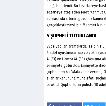
aldığı belirlendi. Bu kez daireye bas
eczaneye ateş eden Mert Mahmut Ö.’
sonrasında sitenin güvenlik kameralar
gerçekleştirmesi için Mehmet K.’nin 1
5 ŞÜPHELİ TUTUKLANDI
Evde yapılan aramalarda ise bin 110
4 adet uyuşturucu hap ve çok sayıda k
A. (33) ve Hamza M. (30) gözaltına alı
emniyete götürüldü. Emniyette ifade
şüpheliden 4’ü 'Mala zarar verme', '
silahlar kanununa muhalefet' suçların
bırakıldı. Şüphelilerin poliste 18 ade