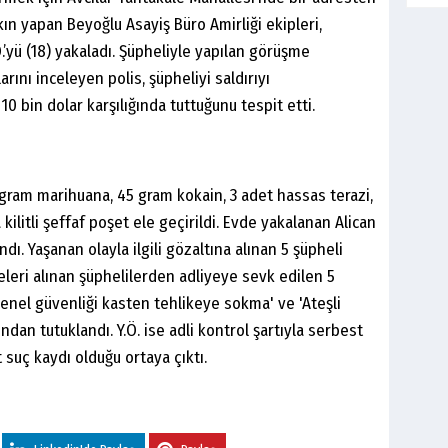
kın yapan Beyoğlu Asayiş Büro Amirliği ekipleri,
yü (18) yakaladı. Şüpheliyle yapılan görüşme
ını inceleyen polis, şüpheliyi saldırıyı
0 bin dolar karşılığında tuttuğunu tespit etti.
 gram marihuana, 45 gram kokain, 3 adet hassas terazi,
ilitli şeffaf poşet ele geçirildi. Evde yakalanan Alican
ndı. Yaşanan olayla ilgili gözaltına alınan 5 şüpheli
leri alınan şüphelilerden adliyeye sevk edilen 5
Genel güvenliği kasten tehlikeye sokma' ve 'Ateşli
dan tutuklandı. Y.Ö. ise adli kontrol şartıyla serbest
t suç kaydı olduğu ortaya çıktı.