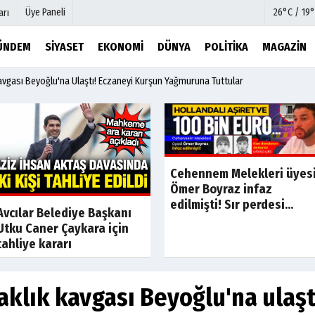
Üye Paneli
26°C / 19°
arı
ÜNDEM
SIYASET
EKONOMI
DÜNYA
POLITIKA
MAGAZIN
avgası Beyoğlu'na Ulaştı! Eczaneyi Kurşun Yağmuruna Tuttular
mu
Köşe Yazarları
şetleri
Video Galeri
Foto Galeri
r
Etkinlikler
Cehennem Melekleri üyes
Ömer Boyraz infaz
edilmişti! Sır perdesi...
Son Dakika
Son Dakik
Avcılar Belediye Başkanı
Utku Caner Çaykara için
tahliye kararı
aklık kavgası Beyoğlu'na ulaşt