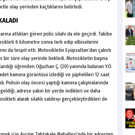
le olay yerinden kaçtıklarını belirledi.
KALADI
rına attıkları gören polis silahı da ele geçirdi. Takibe
ikleti 6 kilometre sonra terk edip elbiselerini
arını da tespit etti. Motosikletin Eyüpsultan’dan çalıntı
s bir süre olay yerinde bekledi. Motosikletin başına
landığı öğrenilen Oğuzhan Ç. (20) yanında bulunan Y.Ö.
9 adet kamera görüntüsü izlediği ve şüphelileri 12 saat
dı. Polisin olay öncesi yaptığı kamera çalışmalarında
 geldiği, adrese yakın bir yerde indikleri ve daha
ikleti alarak silahlı saldırıyı gerçekleştirdikleri de
irmek için Avcılar Tahtakale Mahallesi’nde bir adresten