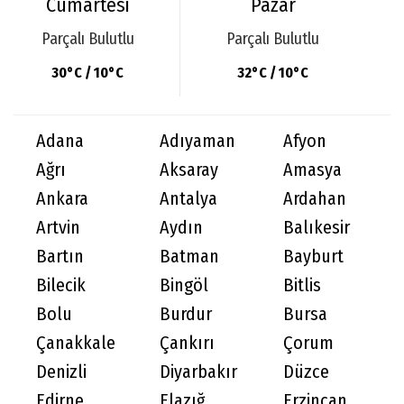
Cumartesi
Pazar
Parçalı Bulutlu
Parçalı Bulutlu
30°C / 10°C
32°C / 10°C
Adana
Adıyaman
Afyon
Ağrı
Aksaray
Amasya
Ankara
Antalya
Ardahan
Artvin
Aydın
Balıkesir
Bartın
Batman
Bayburt
Bilecik
Bingöl
Bitlis
Bolu
Burdur
Bursa
Çanakkale
Çankırı
Çorum
Denizli
Diyarbakır
Düzce
Edirne
Elazığ
Erzincan