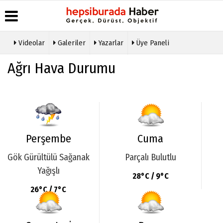
Videolar
Galeriler
Yazarlar
Üye Paneli
Üye Paneli
Hava
Köşe
Künye
Ağrı Hava Durumu
Durumu
Yazarları
Haber
İletişim
Arşivi
Gazete
Video
Çerez
Manşetleri
Galeri
Gazete
Politikası
Arşivi
Anketler
Foto
Gizlilik
Galeri
Günün
Biyografiler
İlkeleri
Haberleri
Etkinlikler
Perşembe
Cuma
Gök Gürültülü Sağanak
Parçalı Bulutlu
Yağışlı
28°C / 9°C
26°C / 7°C