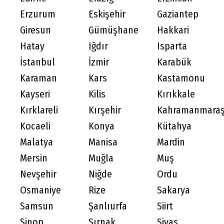
Erzurum
Eskişehir
Gaziantep
Giresun
Gümüşhane
Hakkari
Hatay
Iğdır
Isparta
İstanbul
İzmir
Karabük
Karaman
Kars
Kastamonu
Kayseri
Kilis
Kırıkkale
Kırklareli
Kırşehir
Kahramanmara
Kocaeli
Konya
Kütahya
Malatya
Manisa
Mardin
Mersin
Muğla
Muş
Nevşehir
Niğde
Ordu
Osmaniye
Rize
Sakarya
Samsun
Şanlıurfa
Siirt
Sinop
Şırnak
Sivas