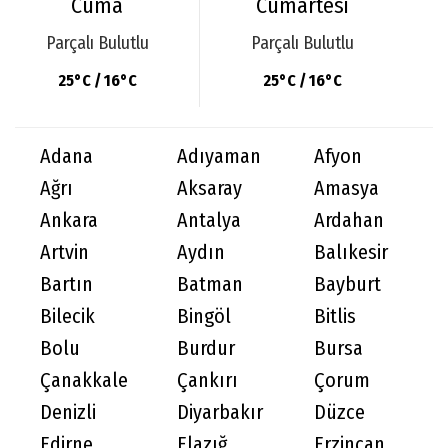
Cuma
Cumartesi
Parçalı Bulutlu
Parçalı Bulutlu
25°C / 16°C
25°C / 16°C
Adana
Adıyaman
Afyon
Ağrı
Aksaray
Amasya
Ankara
Antalya
Ardahan
Artvin
Aydın
Balıkesir
Bartın
Batman
Bayburt
Bilecik
Bingöl
Bitlis
Bolu
Burdur
Bursa
Çanakkale
Çankırı
Çorum
Denizli
Diyarbakır
Düzce
Edirne
Elazığ
Erzincan