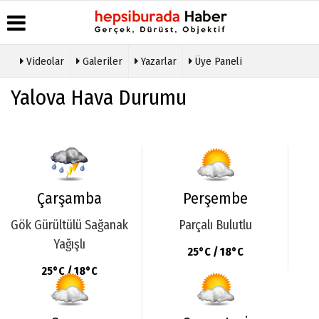
Videolar
Galeriler
Yazarlar
Üye Paneli
Üye Paneli
Hava
Köşe
Künye
Yalova Hava Durumu
Durumu
Yazarları
Haber
İletişim
Arşivi
Gazete
Video
Çerez
Manşetleri
Galeri
Gazete
Politikası
Arşivi
Anketler
Foto
Gizlilik
Galeri
Günün
Biyografiler
İlkeleri
Haberleri
Etkinlikler
Çarşamba
Perşembe
Gök Gürültülü Sağanak
Parçalı Bulutlu
Yağışlı
25°C / 18°C
25°C / 18°C