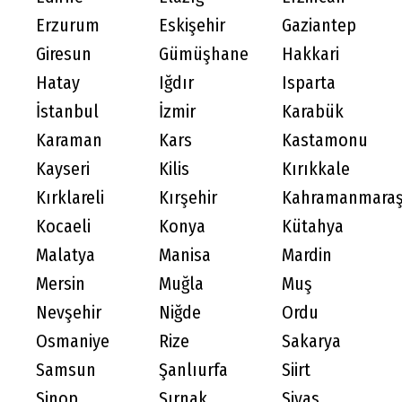
Erzurum
Eskişehir
Gaziantep
Giresun
Gümüşhane
Hakkari
Hatay
Iğdır
Isparta
İstanbul
İzmir
Karabük
Karaman
Kars
Kastamonu
Kayseri
Kilis
Kırıkkale
Kırklareli
Kırşehir
Kahramanmara
Kocaeli
Konya
Kütahya
Malatya
Manisa
Mardin
Mersin
Muğla
Muş
Nevşehir
Niğde
Ordu
Osmaniye
Rize
Sakarya
Samsun
Şanlıurfa
Siirt
Sinop
Şırnak
Sivas