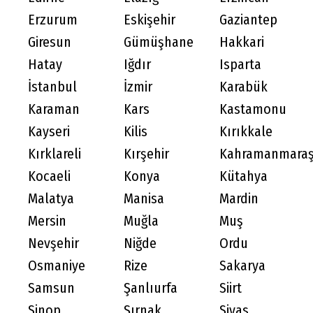
Erzurum
Eskişehir
Gaziantep
Giresun
Gümüşhane
Hakkari
Hatay
Iğdır
Isparta
İstanbul
İzmir
Karabük
Karaman
Kars
Kastamonu
Kayseri
Kilis
Kırıkkale
Kırklareli
Kırşehir
Kahramanmara
Kocaeli
Konya
Kütahya
Malatya
Manisa
Mardin
Mersin
Muğla
Muş
Nevşehir
Niğde
Ordu
Osmaniye
Rize
Sakarya
Samsun
Şanlıurfa
Siirt
Sinop
Şırnak
Sivas