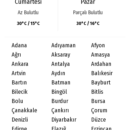
Cumartesi
Pazar
Az Bulutlu
Parçalı Bulutlu
30°C / 15°C
30°C / 16°C
Adana
Adıyaman
Afyon
Ağrı
Aksaray
Amasya
Ankara
Antalya
Ardahan
Artvin
Aydın
Balıkesir
Bartın
Batman
Bayburt
Bilecik
Bingöl
Bitlis
Bolu
Burdur
Bursa
Çanakkale
Çankırı
Çorum
Denizli
Diyarbakır
Düzce
Edirne
Elazığ
Erzincan