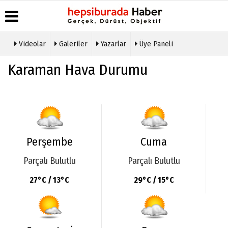
Videolar
Galeriler
Yazarlar
Üye Paneli
Üye Paneli
Hava
Köşe
Künye
Karaman Hava Durumu
Durumu
Yazarları
Haber
İletişim
Arşivi
Gazete
Video
Çerez
Manşetleri
Galeri
Gazete
Politikası
Arşivi
Anketler
Foto
Gizlilik
Galeri
Günün
Biyografiler
İlkeleri
Haberleri
Etkinlikler
Perşembe
Cuma
Parçalı Bulutlu
Parçalı Bulutlu
27°C / 13°C
29°C / 15°C